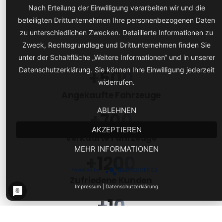
Nach Erteilung der Einwilligung verarbeiten wir und die
beteiligten Drittunternehmen Ihre personenbezogenen Daten
zu unterschiedlichen Zwecken. Detaillierte Informationen zu
Zweck, Rechtsgrundlage und Drittunternehmen finden Sie
unter der Schaltfläche „Weitere Informationen“ und in unserer
Datenschutzerklärung. Sie können Ihre Einwilligung jederzeit
+
500
widerrufen.
Angekaufte Fahrzeuge
ABLEHNEN
+
700
AKZEPTIEREN
Verkaufte Fahrzeuge
MEHR INFORMATIONEN
+
1200
Powered by
Zufriedene Kunden
Impressum
|
Datenschutzerklärung
+
10